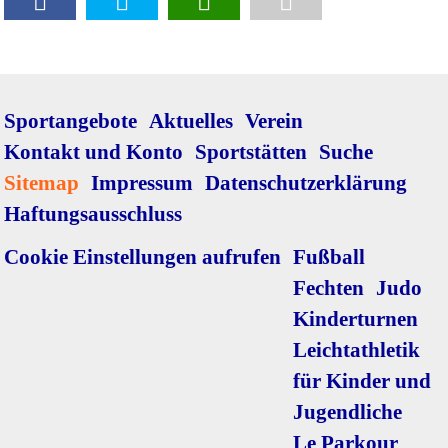
Navigation
Sportangebote
Aktuelles
Verein
überspringen
Kontakt und Konto
Sportstätten
Suche
Sitemap
Impressum
Datenschutzerklärung
Haftungsausschluss
Navigation
Cookie Einstellungen aufrufen
Fußball
überspringen
Fechten
Judo
Kinderturnen
Leichtathletik
für Kinder und
Jugendliche
Le Parkour