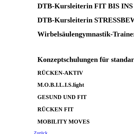
DTB-Kursleiterin
FIT BIS IN
DTB-Kursleiterin STRES
Wirbelsäulengymnastik-Traine
Konzeptschulungen
für standa
RÜCKEN-AKTIV
M.O.B.I.L.I.S.light
GESUND UND FIT
RÜCKEN FIT
MOBILITY MOVES
Zurück