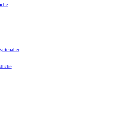
ache
artenalter
dliche