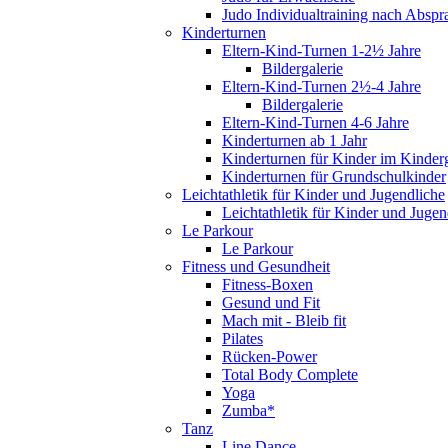
Judo Individualtraining nach Abspr
Kinderturnen
Eltern-Kind-Turnen 1-2½ Jahre
Bildergalerie
Eltern-Kind-Turnen 2½-4 Jahre
Bildergalerie
Eltern-Kind-Turnen 4-6 Jahre
Kinderturnen ab 1 Jahr
Kinderturnen für Kinder im Kinderg
Kinderturnen für Grundschulkinder
Leichtathletik für Kinder und Jugendliche
Leichtathletik für Kinder und Jugen
Le Parkour
Le Parkour
Fitness und Gesundheit
Fitness-Boxen
Gesund und Fit
Mach mit - Bleib fit
Pilates
Rücken-Power
Total Body Complete
Yoga
Zumba*
Tanz
Line Dance