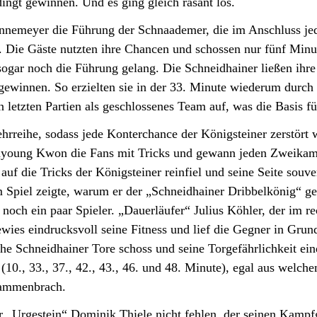
dingt gewinnen. Und es ging gleich rasant los.
nnemeyer die Führung der Schnaademer, die im Anschluss jed
Die Gäste nutzten ihre Chancen und schossen nur fünf Minute
 sogar noch die Führung gelang. Die Schneidhainer ließen ihr
 gewinnen. So erzielten sie in der 33. Minute wiederum durc
letzten Partien als geschlossenes Team auf, was die Basis für
hrreihe, sodass jede Konterchance der Königsteiner zerstört 
nyoung Kwon die Fans mit Tricks und gewann jeden Zweikampf
f die Tricks der Königsteiner reinfiel und seine Seite souver
Spiel zeigte, warum er der „Schneidhainer Dribbelkönig“ ge
noch ein paar Spieler. „Dauerläufer“ Julius Köhler, der im rec
wies eindrucksvoll seine Fitness und lief die Gegner in Grund
 Schneidhainer Tore schoss und seine Torgefährlichkeit eind
 (10., 33., 37., 42., 43., 46. und 48. Minute), egal aus welc
sammenbrach.
r „Urgestein“ Dominik Thiele nicht fehlen, der seinen Kampf