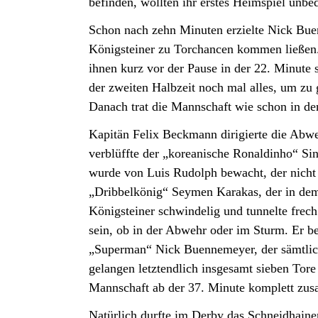
befinden, wollten ihr erstes Heimspiel unbe
Schon nach zehn Minuten erzielte Nick Bue
Königsteiner zu Torchancen kommen ließen. 
ihnen kurz vor der Pause in der 22. Minute
der zweiten Halbzeit noch mal alles, um zu
Danach trat die Mannschaft wie schon in den 
Kapitän Felix Beckmann dirigierte die Abwe
verblüffte der „koreanische Ronaldinho“ Si
wurde von Luis Rudolph bewacht, der nicht au
„Dribbelkönig“ Seymen Karakas, der in dem 
Königsteiner schwindelig und tunnelte frech 
sein, ob in der Abwehr oder im Sturm. Er be
„Superman“ Nick Buennemeyer, der sämtliche
gelangen letztendlich insgesamt sieben Tore
Mannschaft ab der 37. Minute komplett zu
Natürlich durfte im Derby das Schneidhaine