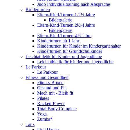
Judo Individualtraining nach Absprache
Kinderturnen
Eltern-Kind-Turnen 1-2½ Jahre
Bildergalerie
Eltern-Kind-Turnen 2½-4 Jahre
Bildergalerie
Eltern-Kind-Turnen 4-6 Jahre
Kinderturnen ab 1 Jahr
Kinderturnen für Kinder im Kindergartenalter
Kinderturnen für Grundschulkinder
Leichtathletik für Kinder und Jugendliche
Leichtathletik für Kinder und Jugendliche
Le Parkour
Le Parkour
Fitness und Gesundheit
Fitness-Boxen
Gesund und Fit
Mach mit - Bleib fit
Pilates
Rücken-Power
Total Body Complete
Yoga
Zumba*
Tanz
Line Dance