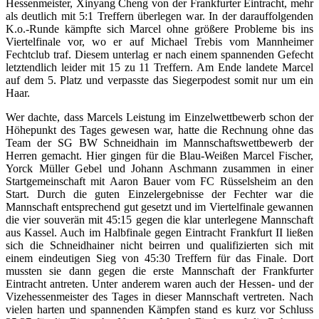
Hessenmeister, Xinyang Cheng von der Frankfurter Eintracht, mehr
als deutlich mit 5:1 Treffern überlegen war. In der darauffolgenden
K.o.-Runde kämpfte sich Marcel ohne größere Probleme bis ins
Viertelfinale vor, wo er auf Michael Trebis vom Mannheimer
Fechtclub traf. Diesem unterlag er nach einem spannenden Gefecht
letztendlich leider mit 15 zu 11 Treffern. Am Ende landete Marcel
auf dem 5. Platz und verpasste das Siegerpodest somit nur um ein
Haar.
Wer dachte, dass Marcels Leistung im Einzelwettbewerb schon der
Höhepunkt des Tages gewesen war, hatte die Rechnung ohne das
Team der SG BW Schneidhain im Mannschaftswettbewerb der
Herren gemacht. Hier gingen für die Blau-Weißen Marcel Fischer,
Yorck Müller Gebel und Johann Aschmann zusammen in einer
Startgemeinschaft mit Aaron Bauer vom FC Rüsselsheim an den
Start. Durch die guten Einzelergebnisse der Fechter war die
Mannschaft entsprechend gut gesetzt und im Viertelfinale gewannen
die vier souverän mit 45:15 gegen die klar unterlegene Mannschaft
aus Kassel. Auch im Halbfinale gegen Eintracht Frankfurt II ließen
sich die Schneidhainer nicht beirren und qualifizierten sich mit
einem eindeutigen Sieg von 45:30 Treffern für das Finale. Dort
mussten sie dann gegen die erste Mannschaft der Frankfurter
Eintracht antreten. Unter anderem waren auch der Hessen- und der
Vizehessenmeister des Tages in dieser Mannschaft vertreten. Nach
vielen harten und spannenden Kämpfen stand es kurz vor Schluss