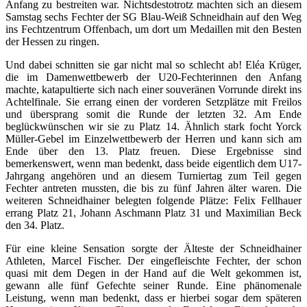
Anfang zu bestreiten war. Nichtsdestotrotz machten sich an diesem
Samstag sechs Fechter der SG Blau-Weiß Schneidhain auf den Weg
ins Fechtzentrum Offenbach, um dort um Medaillen mit den Besten
der Hessen zu ringen.
Und dabei schnitten sie gar nicht mal so schlecht ab! Eléa Krüger,
die im Damenwettbewerb der U20-Fechterinnen den Anfang
machte, katapultierte sich nach einer souveränen Vorrunde direkt ins
Achtelfinale. Sie errang einen der vorderen Setzplätze mit Freilos
und übersprang somit die Runde der letzten 32. Am Ende
beglückwünschen wir sie zu Platz 14. Ähnlich stark focht Yorck
Müller-Gebel im Einzelwettbewerb der Herren und kann sich am
Ende über den 13. Platz freuen. Diese Ergebnisse sind
bemerkenswert, wenn man bedenkt, dass beide eigentlich dem U17-
Jahrgang angehören und an diesem Turniertag zum Teil gegen
Fechter antreten mussten, die bis zu fünf Jahren älter waren. Die
weiteren Schneidhainer belegten folgende Plätze: Felix Fellhauer
errang Platz 21, Johann Aschmann Platz 31 und Maximilian Beck
den 34. Platz.
Für eine kleine Sensation sorgte der Älteste der Schneidhainer
Athleten, Marcel Fischer. Der eingefleischte Fechter, der schon
quasi mit dem Degen in der Hand auf die Welt gekommen ist,
gewann alle fünf Gefechte seiner Runde. Eine phänomenale
Leistung, wenn man bedenkt, dass er hierbei sogar dem späteren