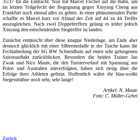
35:37 für die Eintracht. Nun trat Marcel Fischer auf die Bahn, um
im letzten Teilgefecht der Begegnung gegen Xinyang Cheng aus
Frankfurt noch einmal alles zu geben. In einer phänomenalen Partie
schaffte es Marcel kurz vor Ablauf der Zeit auf 44 zu 44 Treffer
auszugleichen. Nach zwei Doppeltreffern gelang es leider jedoch
Xinyang den entscheidenden Siegtreffer zu landen.
Zunächst enttäuscht über diese knappe Niederlage, am Ende aber
dennoch glücklich mit einer Silbermedaille in der Tasche kann die
Fechtabteilung der SG BW Schneidhain auf einen sehr gelungenen
Saisonauftakt zurückblicken. Besonders die beiden Trainer Jan
Zwak und Nico Maute, die den Turnierverlauf mit Spannung aus
Polen und Australien mitverfolgten, haben sich riesig über die
Erfolge ihrer Athleten gefreut. Hoffentlich währt die blau-weiße
Siegessträhne noch sehr, sehr lange!
Artikel: N. Maute
Foto: C. Müller-Gebel
Zurück