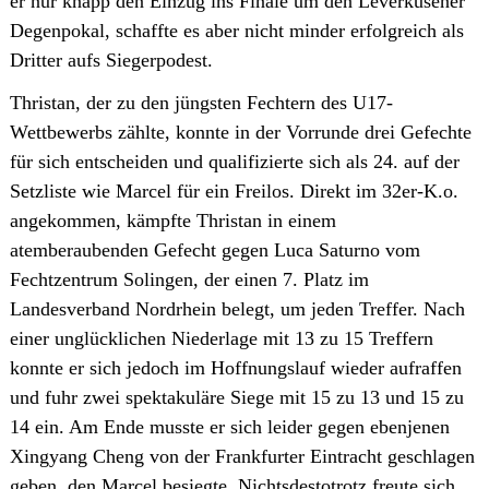
er nur knapp den Einzug ins Finale um den Leverkusener
Degenpokal, schaffte es aber nicht minder erfolgreich als
Dritter aufs Siegerpodest.
Thristan, der zu den jüngsten Fechtern des U17-
Wettbewerbs zählte, konnte in der Vorrunde drei Gefechte
für sich entscheiden und qualifizierte sich als 24. auf der
Setzliste wie Marcel für ein Freilos. Direkt im 32er-K.o.
angekommen, kämpfte Thristan in einem
atemberaubenden Gefecht gegen Luca Saturno vom
Fechtzentrum Solingen, der einen 7. Platz im
Landesverband Nordrhein belegt, um jeden Treffer. Nach
einer unglücklichen Niederlage mit 13 zu 15 Treffern
konnte er sich jedoch im Hoffnungslauf wieder aufraffen
und fuhr zwei spektakuläre Siege mit 15 zu 13 und 15 zu
14 ein. Am Ende musste er sich leider gegen ebenjenen
Xingyang Cheng von der Frankfurter Eintracht geschlagen
geben, den Marcel besiegte. Nichtsdestotrotz freute sich