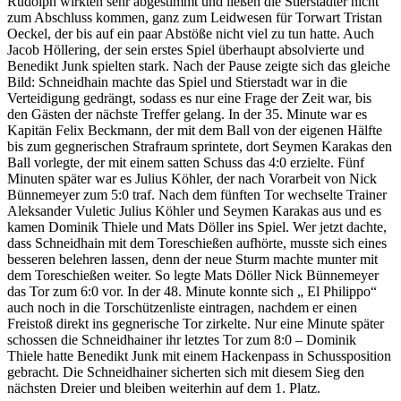
Rudolph wirkten sehr abgestimmt und ließen die Stierstädter nicht
zum Abschluss kommen, ganz zum Leidwesen für Torwart Tristan
Oeckel, der bis auf ein paar Abstöße nicht viel zu tun hatte. Auch
Jacob Höllering, der sein erstes Spiel überhaupt absolvierte und
Benedikt Junk spielten stark. Nach der Pause zeigte sich das gleiche
Bild: Schneidhain machte das Spiel und Stierstadt war in die
Verteidigung gedrängt, sodass es nur eine Frage der Zeit war, bis
den Gästen der nächste Treffer gelang. In der 35. Minute war es
Kapitän Felix Beckmann, der mit dem Ball von der eigenen Hälfte
bis zum gegnerischen Strafraum sprintete, dort Seymen Karakas den
Ball vorlegte, der mit einem satten Schuss das 4:0 erzielte. Fünf
Minuten später war es Julius Köhler, der nach Vorarbeit von Nick
Bünnemeyer zum 5:0 traf. Nach dem fünften Tor wechselte Trainer
Aleksander Vuletic Julius Köhler und Seymen Karakas aus und es
kamen Dominik Thiele und Mats Döller ins Spiel. Wer jetzt dachte,
dass Schneidhain mit dem Toreschießen aufhörte, musste sich eines
besseren belehren lassen, denn der neue Sturm machte munter mit
dem Toreschießen weiter. So legte Mats Döller Nick Bünnemeyer
das Tor zum 6:0 vor. In der 48. Minute konnte sich „ El Philippo“
auch noch in die Torschützenliste eintragen, nachdem er einen
Freistoß direkt ins gegnerische Tor zirkelte. Nur eine Minute später
schossen die Schneidhainer ihr letztes Tor zum 8:0 – Dominik
Thiele hatte Benedikt Junk mit einem Hackenpass in Schussposition
gebracht. Die Schneidhainer sicherten sich mit diesem Sieg den
nächsten Dreier und bleiben weiterhin auf dem 1. Platz.