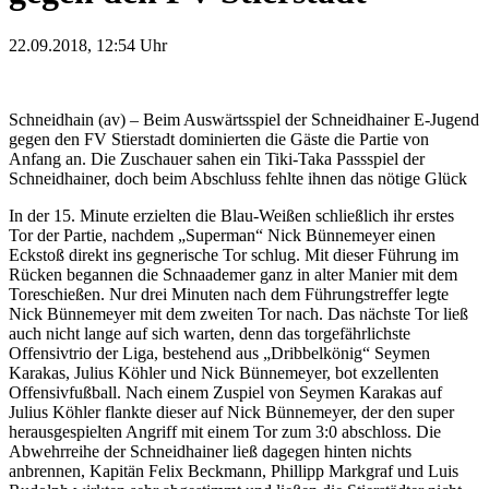
22.09.2018, 12:54
Uhr
Schneidhain (av) – Beim Auswärtsspiel der Schneidhainer E-Jugend
gegen den FV Stierstadt dominierten die Gäste die Partie von
Anfang an. Die Zuschauer sahen ein Tiki-Taka Passspiel der
Schneidhainer, doch beim Abschluss fehlte ihnen das nötige Glück
In der 15. Minute erzielten die Blau-Weißen schließlich ihr erstes
Tor der Partie, nachdem „Superman“ Nick Bünnemeyer einen
Eckstoß direkt ins gegnerische Tor schlug. Mit dieser Führung im
Rücken begannen die Schnaademer ganz in alter Manier mit dem
Toreschießen. Nur drei Minuten nach dem Führungstreffer legte
Nick Bünnemeyer mit dem zweiten Tor nach. Das nächste Tor ließ
auch nicht lange auf sich warten, denn das torgefährlichste
Offensivtrio der Liga, bestehend aus „Dribbelkönig“ Seymen
Karakas, Julius Köhler und Nick Bünnemeyer, bot exzellenten
Offensivfußball. Nach einem Zuspiel von Seymen Karakas auf
Julius Köhler flankte dieser auf Nick Bünnemeyer, der den super
herausgespielten Angriff mit einem Tor zum 3:0 abschloss. Die
Abwehrreihe der Schneidhainer ließ dagegen hinten nichts
anbrennen, Kapitän Felix Beckmann, Phillipp Markgraf und Luis