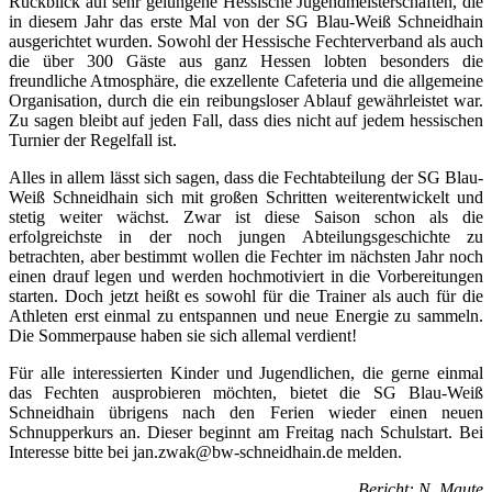
Rückblick auf sehr gelungene Hessische Jugendmeisterschaften, die
in diesem Jahr das erste Mal von der SG Blau-Weiß Schneidhain
ausgerichtet wurden. Sowohl der Hessische Fechterverband als auch
die über 300 Gäste aus ganz Hessen lobten besonders die
freundliche Atmosphäre, die exzellente Cafeteria und die allgemeine
Organisation, durch die ein reibungsloser Ablauf gewährleistet war.
Zu sagen bleibt auf jeden Fall, dass dies nicht auf jedem hessischen
Turnier der Regelfall ist.
Alles in allem lässt sich sagen, dass die Fechtabteilung der SG Blau-
Weiß Schneidhain sich mit großen Schritten weiterentwickelt und
stetig weiter wächst. Zwar ist diese Saison schon als die
erfolgreichste in der noch jungen Abteilungsgeschichte zu
betrachten, aber bestimmt wollen die Fechter im nächsten Jahr noch
einen drauf legen und werden hochmotiviert in die Vorbereitungen
starten. Doch jetzt heißt es sowohl für die Trainer als auch für die
Athleten erst einmal zu entspannen und neue Energie zu sammeln.
Die Sommerpause haben sie sich allemal verdient!
Für alle interessierten Kinder und Jugendlichen, die gerne einmal
das Fechten ausprobieren möchten, bietet die SG Blau-Weiß
Schneidhain übrigens nach den Ferien wieder einen neuen
Schnupperkurs an. Dieser beginnt am Freitag nach Schulstart. Bei
Interesse bitte bei jan.zwak@bw-schneidhain.de melden.
Bericht: N. Maute