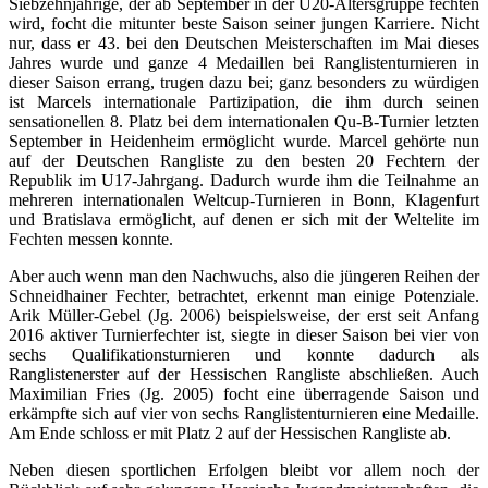
Siebzehnjährige, der ab September in der U20-Altersgruppe fechten
wird, focht die mitunter beste Saison seiner jungen Karriere. Nicht
nur, dass er 43. bei den Deutschen Meisterschaften im Mai dieses
Jahres wurde und ganze 4 Medaillen bei Ranglistenturnieren in
dieser Saison errang, trugen dazu bei; ganz besonders zu würdigen
ist Marcels internationale Partizipation, die ihm durch seinen
sensationellen 8. Platz bei dem internationalen Qu-B-Turnier letzten
September in Heidenheim ermöglicht wurde. Marcel gehörte nun
auf der Deutschen Rangliste zu den besten 20 Fechtern der
Republik im U17-Jahrgang. Dadurch wurde ihm die Teilnahme an
mehreren internationalen Weltcup-Turnieren in Bonn, Klagenfurt
und Bratislava ermöglicht, auf denen er sich mit der Weltelite im
Fechten messen konnte.
Aber auch wenn man den Nachwuchs, also die jüngeren Reihen der
Schneidhainer Fechter, betrachtet, erkennt man einige Potenziale.
Arik Müller-Gebel (Jg. 2006) beispielsweise, der erst seit Anfang
2016 aktiver Turnierfechter ist, siegte in dieser Saison bei vier von
sechs Qualifikationsturnieren und konnte dadurch als
Ranglistenerster auf der Hessischen Rangliste abschließen. Auch
Maximilian Fries (Jg. 2005) focht eine überragende Saison und
erkämpfte sich auf vier von sechs Ranglistenturnieren eine Medaille.
Am Ende schloss er mit Platz 2 auf der Hessischen Rangliste ab.
Neben diesen sportlichen Erfolgen bleibt vor allem noch der