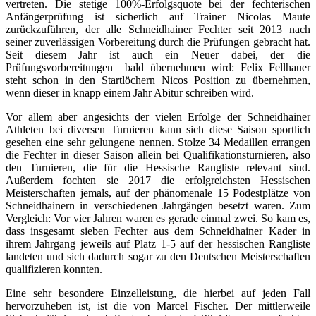
vertreten. Die stetige 100%-Erfolgsquote bei der fechterischen
Anfängerprüfung ist sicherlich auf Trainer Nicolas Maute
zurückzuführen, der alle Schneidhainer Fechter seit 2013 nach
seiner zuverlässigen Vorbereitung durch die Prüfungen gebracht hat.
Seit diesem Jahr ist auch ein Neuer dabei, der die
Prüfungsvorbereitungen bald übernehmen wird: Felix Fellhauer
steht schon in den Startlöchern Nicos Position zu übernehmen,
wenn dieser in knapp einem Jahr Abitur schreiben wird.
Vor allem aber angesichts der vielen Erfolge der Schneidhainer
Athleten bei diversen Turnieren kann sich diese Saison sportlich
gesehen eine sehr gelungene nennen. Stolze 34 Medaillen errangen
die Fechter in dieser Saison allein bei Qualifikationsturnieren, also
den Turnieren, die für die Hessische Rangliste relevant sind.
Außerdem fochten sie 2017 die erfolgreichsten Hessischen
Meisterschaften jemals, auf der phänomenale 15 Podestplätze von
Schneidhainern in verschiedenen Jahrgängen besetzt waren. Zum
Vergleich: Vor vier Jahren waren es gerade einmal zwei. So kam es,
dass insgesamt sieben Fechter aus dem Schneidhainer Kader in
ihrem Jahrgang jeweils auf Platz 1-5 auf der hessischen Rangliste
landeten und sich dadurch sogar zu den Deutschen Meisterschaften
qualifizieren konnten.
Eine sehr besondere Einzelleistung, die hierbei auf jeden Fall
hervorzuheben ist, ist die von Marcel Fischer. Der mittlerweile