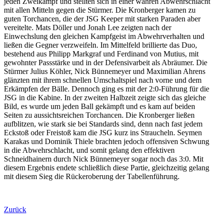
jeden Zweikampf und stellten sich in einer wahren Abwehrschlacht
mit allen Mitteln gegen die Stürmer. Die Kronberger kamen zu
guten Torchancen, die der JSG Keeper mit starken Paraden aber
vereitelte. Mats Döller und Jonah Lee zeigten nach der
Einwechslung den gleichen Kampfgeist im Abwehrverhalten und
ließen die Gegner verzweifeln. Im Mittelfeld brillierte das Duo,
bestehend aus Philipp Markgraf und Ferdinand von Mutius, mit
gewohnter Passstärke und in der Defensivarbeit als Abräumer. Die
Stürmer Julius Köhler, Nick Bünnemeyer und Maximilian Ahrens
glänzten mit ihrem schnellen Umschaltspiel nach vorne und dem
Erkämpfen der Bälle. Dennoch ging es mit der 2:0-Führung für die
JSG in die Kabine. In der zweiten Halbzeit zeigte sich das gleiche
Bild, es wurde um jeden Ball gekämpft und es kam auf beiden
Seiten zu aussichtsreichen Torchancen. Die Kronberger ließen
aufblitzen, wie stark sie bei Standards sind, denn nach fast jedem
Eckstoß oder Freistoß kam die JSG kurz ins Straucheln. Seymen
Karakas und Dominik Thiele brachten jedoch offensiven Schwung
in die Abwehrschlacht, und somit gelang den effektiven
Schneidhainern durch Nick Bünnemeyer sogar noch das 3:0. Mit
diesem Ergebnis endete schließlich diese Partie, gleichzeitig gelang
mit diesem Sieg die Rückeroberung der Tabellenführung.
Zurück