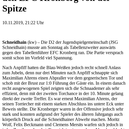
Spitze
10.11.2019, 21:22
Uhr
Schneidhain
(kw) – Die D2 der Jugendspielgemeinschaft (JSG
Schneidhain) musste am Sonntag als Tabellenzweiter auswärts
gegen den Tabellenführer EFC Kronberg ran. Die Partie versprach
somit schon im Vorfeld viel Spannung.
Nach Anpfiff hatten die Blau-Weißen jedoch recht schnell Anlass
zum Jubeln, denn nur drei Minuten nach Anpfiff schnappte sich
Maximilian Ahrens einen Abpraller vor dem gegnerischen Tor und
schob mit der Brust zur 1:0 Führung der Gäste ein. In einem danach
recht ausgewogenen Spiel zeigten sich die Schnaademer als sehr
effizient, denn mit der zweiten Torchance in der 10. Minute gelang
direkt der zweite Treffer. Es war erneut Maximilian Ahrens, der
seinen Torriecher mit einem starken Abschluss ins untere Eck unter
Beweis stellte. Die Kronberger waren in der Offensive jedoch sehr
stark und konnten aufgrund der Spieler des älteren Jahrgangs auch
körperlich Druck auf die Schneidhainer Abwehr machen. Moritz
Wolf, Felix Beckmann und Clemens Mersits warfen sich jedoch in